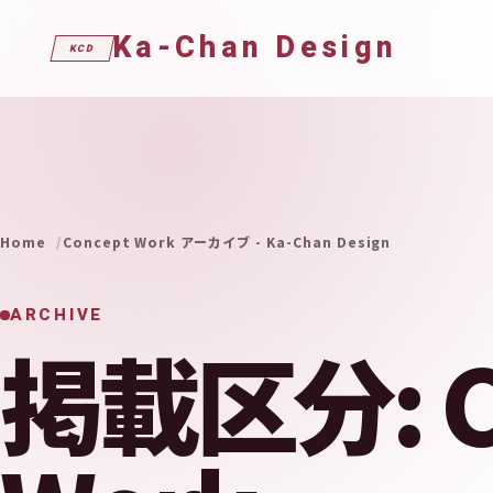
Ka-Chan Design
KCD
Home
Concept Work アーカイブ - Ka-Chan Design
ARCHIVE
掲載区分: C